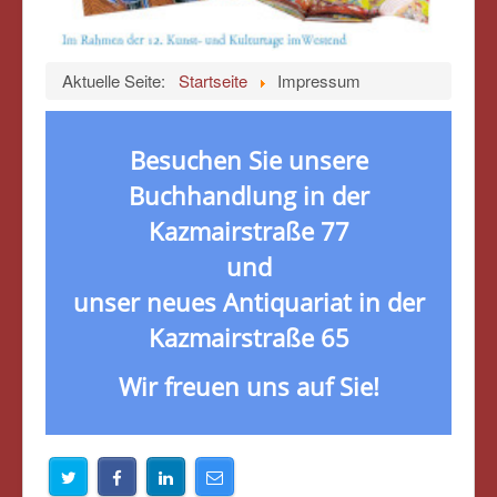
Aktuelle Seite:
Startseite
Impressum
Besuchen Sie unsere
Buchhandlung in der
Kazmairstraße 77
und
unser neues Antiquariat in der
Kazmairstraße 65
Wir freuen uns auf Sie!