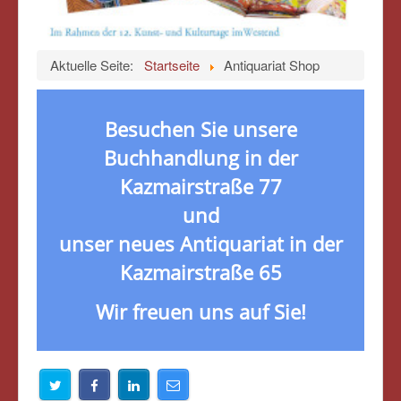
Aktuelle Seite:
Startseite
Antiquariat Shop
Besuchen Sie unsere
Buchhandlung in der
Kazmairstraße 77
und
unser neues Antiquariat in der
Kazmairstraße 65
Wir freuen uns auf Sie!