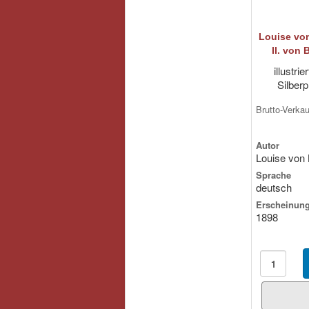
Louise vo
II. von
illustri
Silberp
Brutto-Verka
Autor
Louise von 
Sprache
deutsch
Erscheinung
1898