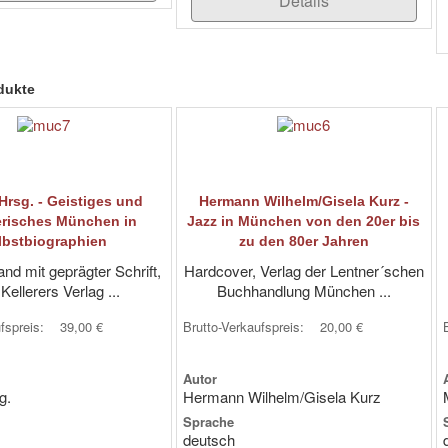
Details
dukte
 Hrsg. - Geistiges und
Hermann Wilhelm/Gisela Kurz -
erisches München in
Jazz in München von den 20er bis
lbstbiographien
zu den 80er Jahren
nd mit geprägter Schrift,
Hardcover, Verlag der Lentner´schen
ellerers Verlag ...
Buchhandlung München ...
ufspreis:
39,00 €
Brutto-Verkaufspreis:
20,00 €
Autor
g.
Hermann Wilhelm/Gisela Kurz
Sprache
deutsch