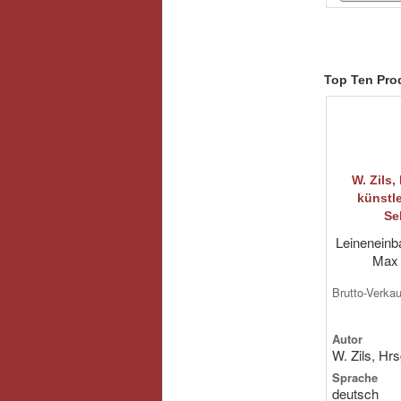
Top Ten Pro
W. Zils,
künstl
Se
Leineneinba
Max K
Brutto-Verka
Autor
W. Zils, Hrs
Sprache
deutsch