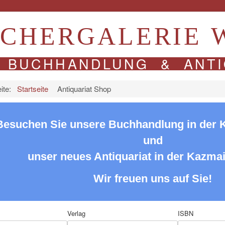
CHERGALERIE 
BUCHHANDLUNG & ANTI
eite:
Startseite
Antiquariat Shop
Besuchen Sie unsere Buchhandlung in der 
und
unser neues Antiquariat in der Kazmai
Wir freuen uns auf Sie!
Verlag
ISBN